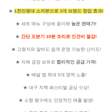
★
1
천만원대 소자본으로
3
개 브랜드 창업 효과
!
★
세트 메뉴 구성에 용이해
높은 판매가
!
★
간단 오븐기 10분 조리로 인건비 절감
!
★
고령자와 알바도 쉽게 운영 가능한 난이도
!
★
자체 공장 보유로
합리적인 공급 가격
!
★
배달 앱 최대
5
개 영역 노출
!
★
대구 치맥 페스티벌 금상 수상
!
★
소형 평수에도 안정적인 매출 발생
!