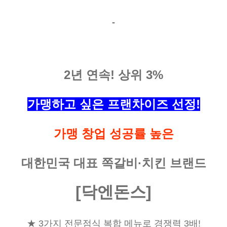
-
2년 연속!
상위 3%
가맹하고 싶은 프랜차이즈 선정!
가맹 창업 성공률 높은
대한민국 대표 쪽갈비·치킨 브랜드
[닥엔돈스]
★
3
가지 전문점식 복합 메뉴로 경쟁력
3
배
!