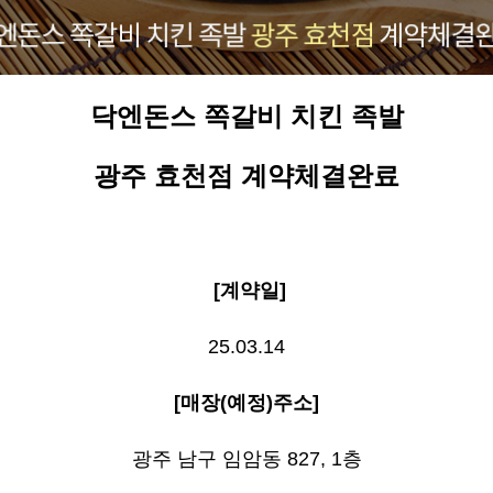
닥엔돈스 쪽갈비 치킨 족발
광주 효천점
계약체결완료
[계약
일
]
25.03.14
[
매장(예정)
주소
]
광주 남구 임암동 827, 1층