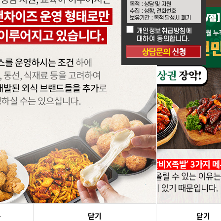
음
1일 동안 보지 않음
닫기
닫기