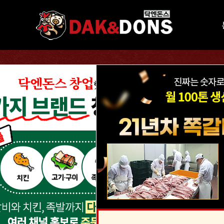
쪽갈비
오븐기로
21년 