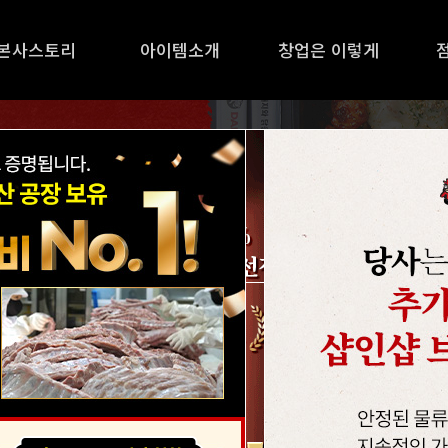
본사스토리
아이템소개
창업은 이렇게
X치킨X족발 조합으로 돋
 인력 걱정 덜
장수 브랜드 내공
은
그냥 생긴게 아