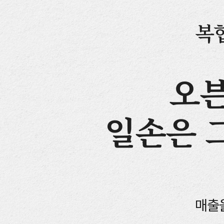
복
오븐
일손은 
매출