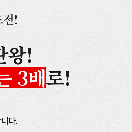
전!
판왕!
 3배
로!
니다.