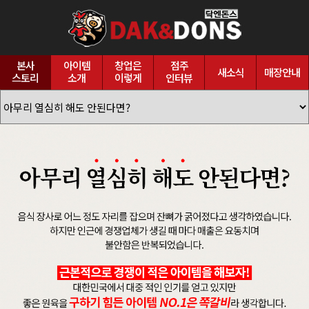
본사
아이템
창업은
점주
새소식
매장안내
스토리
소개
이렇게
인터뷰