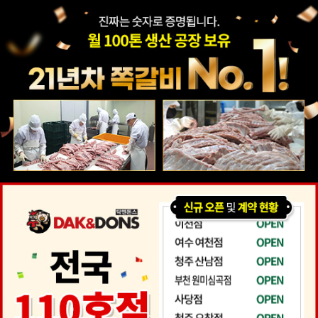
본사
아이템
창업은
점주
새소식
매장안내
스토리
소개
이렇게
인터뷰