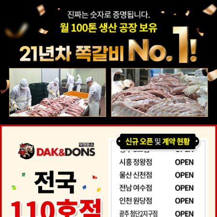
본사
아이템
창업은
점주
새소식
매장안내
스토리
소개
이렇게
인터뷰